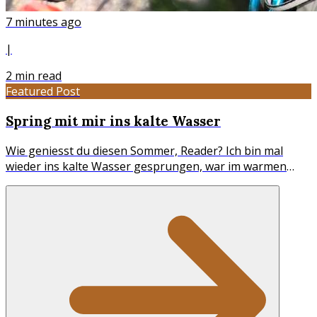
7 minutes ago
|
2
min read
Featured Post
Spring mit mir ins kalte Wasser
Wie geniesst du diesen Sommer, Reader? Ich bin mal
wieder ins kalte Wasser gesprungen, war im warmen
Meer schwimmen und hab eine idyllische Badi inmitten
der Berge entdeckt. Doch zuerst möchte ich dir zwei
Starttermine zuflüstern: 🧘♀️🎶 Ab Mittwoch, 12.08. geht
meine fortlaufende Stunde Yin Yoga & Sound Bath weiter.
Sie wirkt wie ein liebevoller Reset, denn du verweilst in
ruhigen Yogahaltungen, während sanfte Klänge von
Kristallklangschalen dich umhüllen. Tiefe Entspannung
für Körper und...